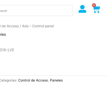
0
Cart
l de Acceso
/ Axis – Control panel
les
8016-LVE
Categorías:
Control de Acceso
,
Paneles