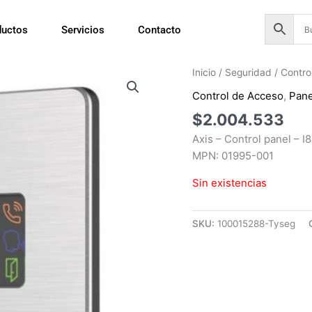
ductos
Servicios
Contacto
Inicio
/
Seguridad
/
Contro
Control de Acceso
,
Pane
$
2.004.533
Axis – Control panel – I
MPN: 01995-001
Sin existencias
SKU:
100015288-Tyseg