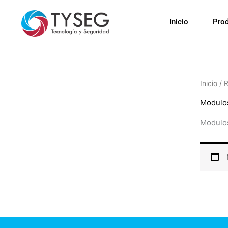
Ir
al
Inicio
Pro
contenido
Inicio
/
Modulo
Modulo