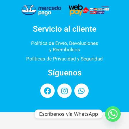
Servicio al cliente
Política de Envío, Devoluciones
y Reembolsos
Políticas de Privacidad y Seguridad
Síguenos
F
I
W
a
n
h
c
s
a
e
t
t
Escríbenos vía WhatsApp
b
a
s
o
g
a