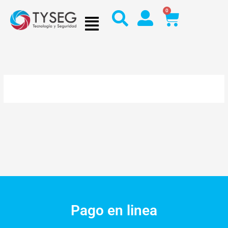
Ir
0
Cart
al
contenido
Pago en linea