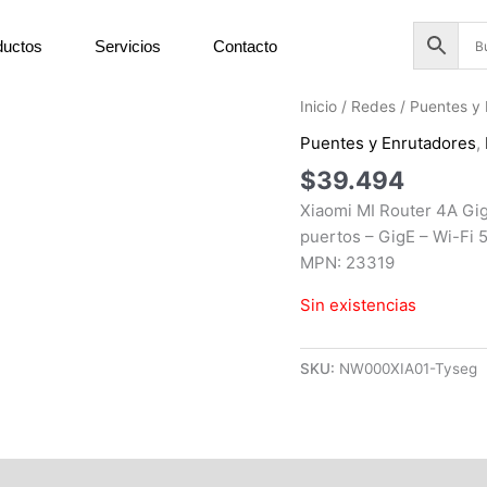
ductos
Servicios
Contacto
Inicio
/
Redes
/
Puentes y 
Puentes y Enrutadores
,
$
39.494
Xiaomi MI Router 4A Gig
puertos – GigE – Wi-Fi 
MPN: 23319
Sin existencias
SKU:
NW000XIA01-Tyseg