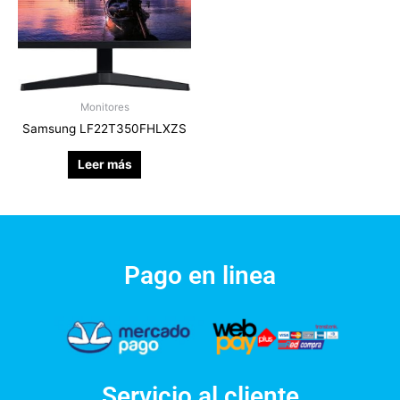
Monitores
Samsung LF22T350FHLXZS
Leer más
Pago en linea
Servicio al cliente