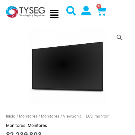
Ir
0
Cart
al
contenido
Inicio
/
Monitores
/
Monitores
/ ViewSonic – LCD monitor
Monitores
,
Monitores
$
2.239.803