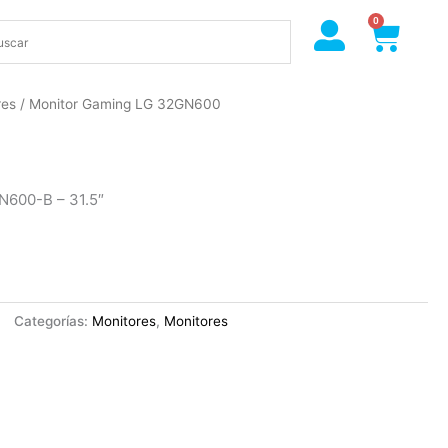
0
Cart
res
/ Monitor Gaming LG 32GN600
N600-B – 31.5″
Categorías:
Monitores
,
Monitores