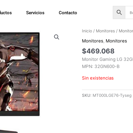
ductos
Servicios
Contacto
Inicio
/
Monitores
/
Monito
Monitores
,
Monitores
$
469.068
Monitor Gaming LG 32G
MPN: 32GN600-B
Sin existencias
SKU:
MT000LGE76-Tyseg