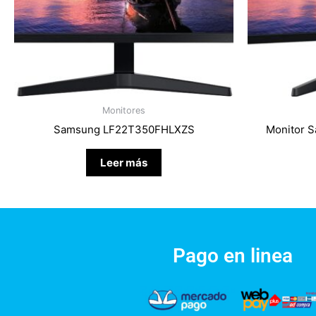
Monitores
Samsung LF22T350FHLXZS
Monitor 
Leer más
Pago en linea