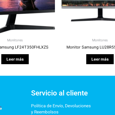
Monitores
Monitores
Samsung LF24T350FHLXZS
Monitor Samsung LU28R
Leer más
Leer más
Servicio al cliente
Política de Envío, Devoluciones
y Reembolsos