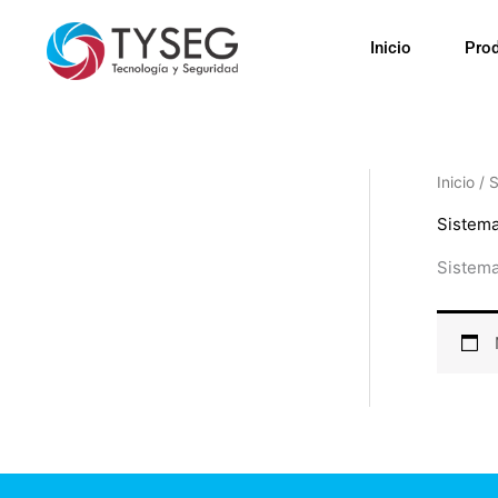
Ir
al
Inicio
Pro
contenido
Inicio
/
S
Sistema
Sistema