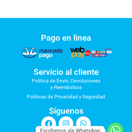
Pago en linea
Servicio al cliente
Política de Envío, Devoluciones
y Reembolsos
Políticas de Privacidad y Seguridad
Síguenos
F
I
W
a
n
h
Escríbenos vía WhatsApp