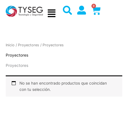
Ir
0
Cart
al
contenido
Inicio
/
Proyectores
/ Proyectores
Proyectores
Proyectores
No se han encontrado productos que coincidan
con tu selección.