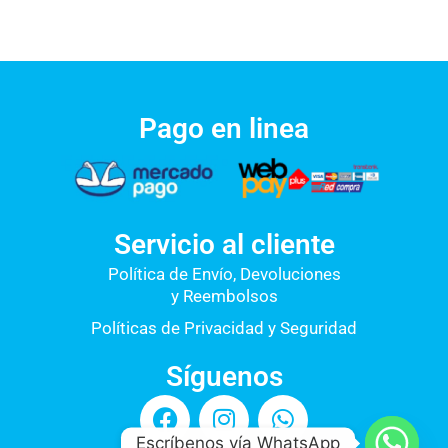
Pago en linea
Servicio al cliente
Política de Envío, Devoluciones
y Reembolsos
Políticas de Privacidad y Seguridad
Síguenos
F
I
W
a
n
h
Escríbenos vía WhatsApp