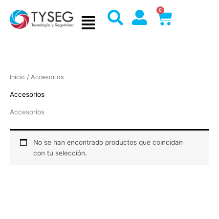
Ir
0
Cart
al
contenido
Inicio
/ Accesorios
Accesorios
Accesorios
No se han encontrado productos que coincidan
con tu selección.