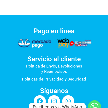
Pago en linea
Servicio al cliente
Política de Envío, Devoluciones
y Reembolsos
Políticas de Privacidad y Seguridad
Síguenos
F
I
W
a
n
h
Escríbenos vía WhatsApp